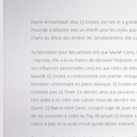
Karine Archambault, alias DJ Smylee, est née et a grand
musicale a débutée avec un intérêt pour les styles pop 
charts du début des années 90. Simultanément, elle sui
Sa fascination pour des artistes tels que Mariah Carey, 
– Hip Hop. Elle a eu la chance de découvrir l’industri
ses influences personnelles cinq ans aux côtés de Mél
laquelle DJ Smylee a confectionnée son premier mixtape
formation universitaire en piano classique. DJ Smylee pro
constant avec DJ Timer. Ce dernier, ainsi que plusieurs 
l’ont aidée à se créer une culture musicale derrière les
Quest, DJ Raw et Keith Dean. Lorsqu’il s’agit de jouer
de vos souvenirs à celles du Top 40 actuel, DJ Smylee sa
classe à part, et la seule chose qu’elle désire vraiment,