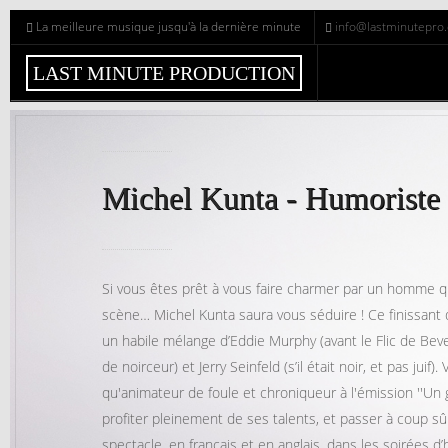
La meilleure musique jusqu'à la dernière minute
info@lastminutepro
L
A
S
T
M
I
N
U
T
E
P
R
O
D
U
C
T
I
O
N
Michel Kunta - Humoriste
Si vous êtes prêt à vous faire charmer par un homme qu
scène… Michel Kunta saura vous séduire ! Ce finissant 
un habile mélange d’Eddie Murphy (avant le Flic de Beve
de noirceur) et Jerry Seinfeld (s’il était noir, et pas juif
qu'animateur de foule et chroniqueur à l'émission ''Un g
profiter pleinement de ses talents, et passer à coup s
spectacle, en français et en anglais, dans les soirées 